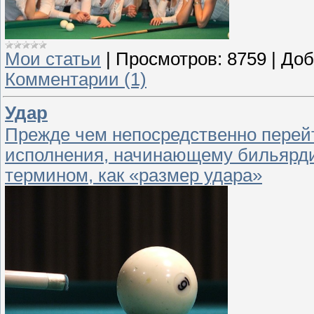
Мои статьи
|
Просмотров:
8759
|
Доб
Комментарии (1)
Удар
Прежде чем непосредственно перейт
исполнения, начинающему бильярдис
термином, как «размер удара»