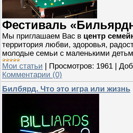
Фестиваль «Бильярдн
Мы приглашаем Вас в
центр семей
территория любви, здоровья, радос
молодые семьи с маленькими детьми.
Мои статьи
|
Просмотров:
1961
|
Доб
Комментарии (0)
Билбярд. Что это игра или жизнь