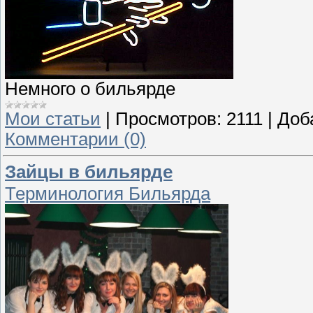
Немного о бильярде
Мои статьи
|
Просмотров:
2111
|
Доб
Комментарии (0)
Зайцы в бильярде
Терминология Бильярда