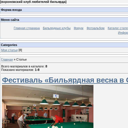
[
воронежский клуб любителей бильярда
]
Форма входа
Меню сайта
Главная страница
Бильярдные клубы
Форум
Фотоальбом
Каталог стате
Инфор
Categories
Мои статьи
[8]
Главная
»
Статьи
Всего материалов в каталоге
:
8
Показано материалов
:
1-8
Фестиваль «Бильярдная весна в 