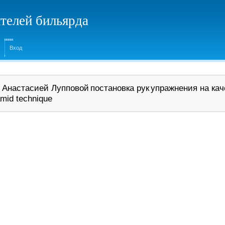
телей бильярда
Вход
с Анастасией Лупповой
постановка рук
упражнения на ка
mid technique