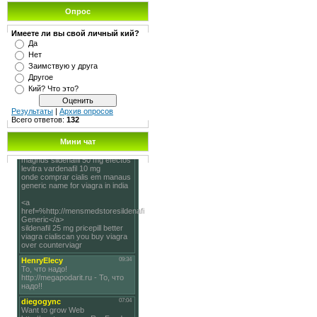
Опрос
Имеете ли вы свой личный кий?
Да
Нет
Заимствую у друга
Другое
Кий? Что это?
Результаты
|
Архив опросов
Всего ответов:
132
Мини чат