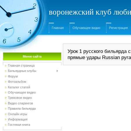
воронежский клуб люби
Главная
Обучающее видио
Регистрация
Урок 1 русского бильярда 
прямые удары
Russian pyra
Меню сайта
Главная страница
Бильярдные клубы
Форум
Фотоальбом
Каталог статей
Обучающее видео
Трюковое видео
Видео спарингов
Правила бильярда
Онлайн игры
Информация
Гостевая книга