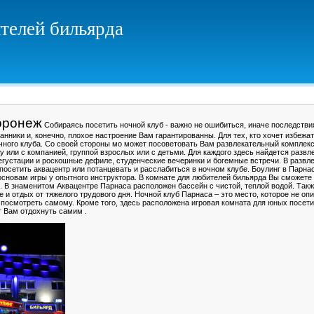
телей бильярда
оронеж
Собираясь посетить ночной клуб - важно не ошибиться, иначе последств
нники и, конечно, плохое настроение Вам гарантированны. Для тех, кто хочет избеж
чного клуба. Со своей стороны мо может посоветовать Вам развлекательный комплек
 или с компанией, группой взрослых или с детьми. Для каждого здесь найдется развл
дегустации и роскошные дефиле, студенческие вечеринки и богемные встречи. В разв
 посетить аквацентр или потанцевать и расслабиться в ночном клубе. Боулинг в Парн
основам игры у опытного инструктора. В комнате для любителей бильярда Вы сможете 
. В знаменитом Аквацентре Парнаса расположен бассейн с чистой, теплой водой. Та
 и отдых от тяжелого трудового дня. Ночной клуб Парнаса – это место, которое не оп
 посмотреть самому. Кроме того, здесь расположена игровая комната для юных посети
т Вам отдохнуть самим .