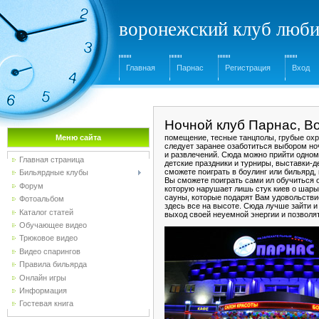
воронежский клуб люби
Главная
Парнас
Регистрация
Вход
Ночной клуб Парнас, В
Меню сайта
помещение, тесные танцполы, грубые охра
следует заранее озаботиться выбором но
и развлечений. Сюда можно прийти одному
Главная страница
детские праздники и турниры, выставки-
сможете поиграть в боулинг или бильярд,
Бильярдные клубы
Вы сможете поиграть сами ил обучиться 
Форум
которую нарушает лишь стук киев о шары
сауны, которые подарят Вам удовольствие
Фотоальбом
здесь все на высоте. Сюда лучше зайти и
Каталог статей
выход своей неуемной энергии и позволя
Обучающее видео
Трюковое видео
Видео спарингов
Правила бильярда
Онлайн игры
Информация
Гостевая книга