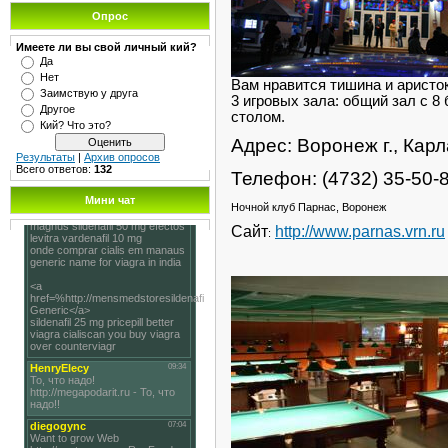
Опрос
Имеете ли вы свой личный кий?
Да
Нет
Вам нравится тишина и аристо
Заимствую у друга
3 игровых зала: общий зал с 8
Другое
столом.
Кий? Что это?
Адрес: Воронеж г., Карл
Результаты
|
Архив опросов
Всего ответов:
132
Телефон: (4732) 35-50-8
Мини чат
Ночной клуб Парнас, Воронеж
Сайт
http://www.parnas.vrn.ru
: