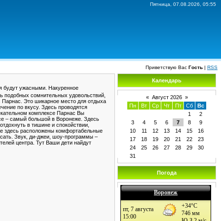
Пятница, 07.08.2026, 05:55
Приветствую Вас
Гость
|
RSS
Календарь
ия будут ужасными. Накуренное
ать подобных сомнительных удовольствий,
«
Август 2026
»
с Парнас. Это шикарное место для отдыха
Пн
Вт
Ср
Чт
Пт
Сб
Вс
ечение по вкусу. Здесь проводятся
лекательном комплексе Парнас Вы
1
2
асе – самый большой в Воронеже. Здесь
3
4
5
6
7
8
9
отдохнуть в тишине и спокойствии,
кже здесь расположены комфортабельные
10
11
12
13
14
15
16
исать. Звук, ди-джеи, шоу-программы –
17
18
19
20
21
22
23
телей центра. Тут Ваши дети найдут
24
25
26
27
28
29
30
31
Погода
Воронеж